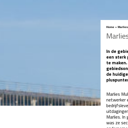
Home
»
Marlies
Marlie
In de gebi
een sterk 
te maken. 
gebiedson
de huidige
pluspunten
Marlies Mul
netwerker e
bedrijfslev
uitdagingen
Marlies. In
was
ze sec