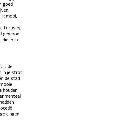
in goed
jven,
 ik mooi,
n
me focus op
tad gewoon
 die er in
‘Uit de
 in je strot
 en de stad
l mooie
te houden.
perimenteel
 hadden
procedé
ige dingen