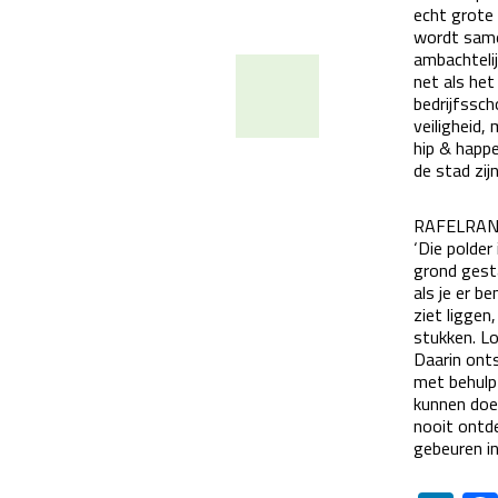
echt grote
wordt same
ambachtelij
net als het
bedrijfssc
veiligheid
hip & happe
de stad zijn
RAFELRAN
‘Die polder
grond gesta
als je er b
ziet liggen
stukken. Lo
Daarin ont
met behulp 
kunnen doen
nooit ontd
gebeuren in