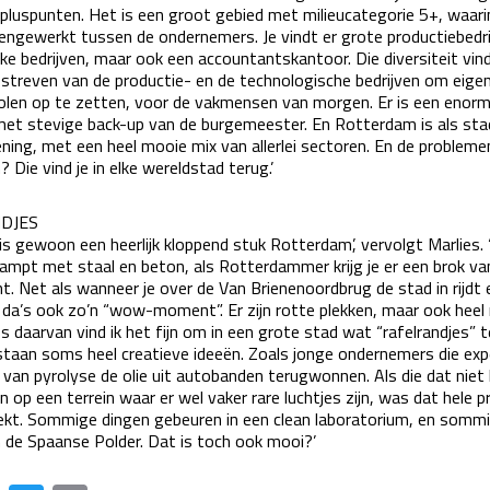
 pluspunten. Het is een groot gebied met milieucategorie 5+, waar
ngewerkt tussen de ondernemers. Je vindt er grote productiebedri
ke bedrijven, maar ook een accountantskantoor. Die diversiteit vind
 streven van de productie- en de technologische bedrijven om eige
holen op te zetten, voor de vakmensen van morgen. Er is een enor
, met stevige back-up van de burgemeester. En Rotterdam is als s
ning, met een heel mooie mix van allerlei sectoren. En de problemen
? Die vind je in elke wereldstad terug.’
DJES
 is gewoon een heerlijk kloppend stuk Rotterdam’, vervolgt Marlies. 
mpt met staal en beton, als Rotterdammer krijg je er een brok van
ent. Net als wanneer je over de Van Brienenoordbrug de stad in rijdt
, da’s ook zo’n “wow-moment”. Er zijn rotte plekken, maar ook hee
s daarvan vind ik het fijn om in een grote stad wat “rafelrandjes” 
staan soms heel creatieve ideeën. Zoals jonge ondernemers die ex
van pyrolyse de olie uit autobanden terugwonnen. Als die dat niet
 op een terrein waar er wel vaker rare luchtjes zijn, was dat hele 
ekt. Sommige dingen gebeuren in een clean laboratorium, en somm
 de Spaanse Polder. Dat is toch ook mooi?’