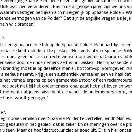
svereniging Spaanse Polder. Ze kent het gebied dus door en door e
 flink wat zien veranderen. ‘Pas in de afgelopen jaren zijn we ons v
: waarom vestigen bedrijven zich nu eigenlijk op Spaanse Polder? Wa
ende vermogen van de Polder? Dat zijn belangrijke vragen als je je 
rrein wilt
branden
.’
UP
ft een genuanceerde blik op de Spaanse Polder. Haar hart ligt overdu
 maar ze kent ook de rotte plekken. ‘Het verhaal van Spaanse Pold
g – moet geen politiek correcte wensdroom worden. Daarom vind i
edsvisie door de ondernemers zelf is ontwikkeld. Het bijpassende v
en branding moet je op dezelfde manier, bottom-up, vormgeven. Als
 serieus neemt, krijg je een authentiek verhaal en een verhaal dat
Als het verhaal ergens op een gemeentekantoor of een reclamebur
 het past niet bij het ondernemers-dna, gaat het niet leven en wor
t moment dat je een visie hebt die vanuit de ondernemers komt, w
e basis wordt gedragen.’
TEN
oeg mooie verhalen over Spaanse Polder te vertellen, vindt Marlies.
p gebeuren in het gebied, dat is zeker. En de meningen over de pri
n uiteen. Maar de hoofdstructuur ziet er goed uit. Er zijn hier onteg