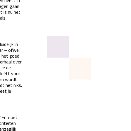
n heeft in
ragen gaan
t is nu het
als
idelijk in
er – ofwel
k het goed
erhaal over
 je de
 lééft voor
eau wordt
dt het niks.
eet je
 ‘Er moet
oriteiten
enzeglijk