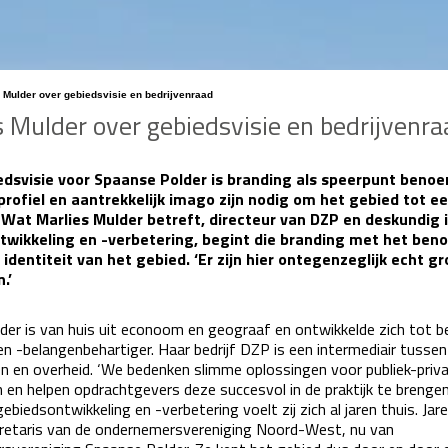
 Mulder over gebiedsvisie en bedrijvenraad
s Mulder over gebiedsvisie en bedrijvenra
edsvisie voor Spaanse Polder is branding als speerpunt beno
profiel en aantrekkelijk imago zijn nodig om het gebied tot e
Wat Marlies Mulder betreft, directeur van DZP en deskundig 
twikkeling en -verbetering, begint die branding met het be
 identiteit van het gebied. ‘Er zijn hier ontegenzeglijk echt gr
.’
der is van huis uit econoom en geograaf en ontwikkelde zich tot 
n -belangenbehartiger. Haar bedrijf DZP is een intermediair tussen
en en overheid. ‘We bedenken slimme oplossingen voor publiek-priv
 en helpen opdrachtgevers deze succesvol in de praktijk te brengen
 gebiedsontwikkeling en -verbetering voelt zij zich al jaren thuis. Jar
retaris van de ondernemersvereniging Noord-West, nu van