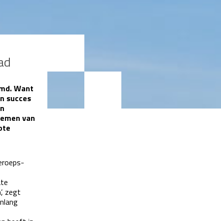
ad
emd. Want
en succes
in
noemen van
ote
beroeps-
ate
’, zegt
enlang