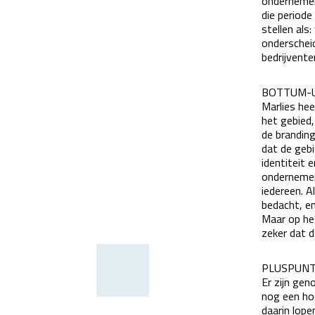
ondernemer
die periode
stellen als
onderscheid
bedrijvente
BOTTUM-
Marlies hee
het gebied,
de brandin
dat de gebi
identiteit 
ondernemers
iedereen. 
bedacht, en
Maar op he
zeker dat d
PLUSPUN
Er zijn gen
nog een hoo
daarin lope