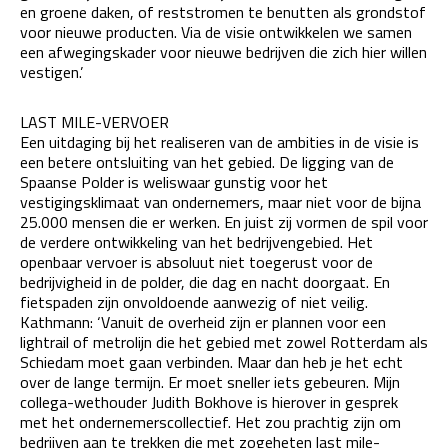
en groene daken, of reststromen te benutten als grondstof
voor nieuwe producten. Via de visie ontwikkelen we samen
een afwegingskader voor nieuwe bedrijven die zich hier willen
vestigen.’
LAST MILE-VERVOER
Een uitdaging bij het realiseren van de ambities in de visie is
een betere ontsluiting van het gebied. De ligging van de
Spaanse Polder is weliswaar gunstig voor het
vestigingsklimaat van ondernemers, maar niet voor de bijna
25.000 mensen die er werken. En juist zij vormen de spil voor
de verdere ontwikkeling van het bedrijvengebied. Het
openbaar vervoer is absoluut niet toegerust voor de
bedrijvigheid in de polder, die dag en nacht doorgaat. En
fietspaden zijn onvoldoende aanwezig of niet veilig.
Kathmann: ‘Vanuit de overheid zijn er plannen voor een
lightrail of metrolijn die het gebied met zowel Rotterdam als
Schiedam moet gaan verbinden. Maar dan heb je het echt
over de lange termijn. Er moet sneller iets gebeuren. Mijn
collega-wethouder Judith Bokhove is hierover in gesprek
met het ondernemerscollectief. Het zou prachtig zijn om
bedrijven aan te trekken die met zogeheten last mile-