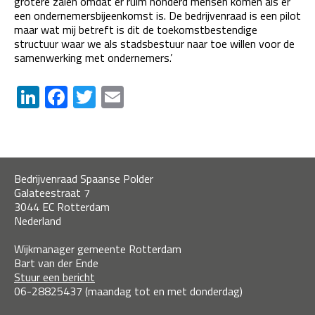
grotere zalen omdat er ruim honderd mensen komen als er
een ondernemersbijeenkomst is. De bedrijvenraad is een pilot
maar wat mij betreft is dit de toekomstbestendige
structuur waar we als stadsbestuur naar toe willen voor de
samenwerking met ondernemers.’
LinkedIn
Facebook
Twitter
Email
Bedrijvenraad Spaanse Polder
Galateestraat 7
3044 EC Rotterdam
Nederland
Wijkmanager gemeente Rotterdam
Bart van der Ende
Stuur een bericht
06-28825437 (maandag tot en met donderdag)