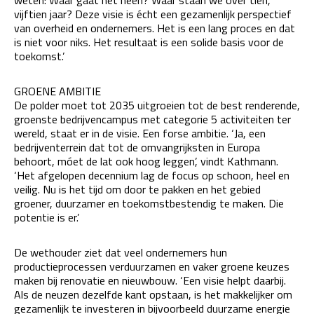
weten: Waar gaat het heen? Waar staan we over tien,
vijftien jaar? Deze visie is écht een gezamenlijk perspectief
van overheid en ondernemers. Het is een lang proces en dat
is niet voor niks. Het resultaat is een solide basis voor de
toekomst.’
GROENE AMBITIE
De polder moet tot 2035 uitgroeien tot de best renderende,
groenste bedrijvencampus met categorie 5 activiteiten ter
wereld, staat er in de visie. Een forse ambitie. ‘Ja, een
bedrijventerrein dat tot de omvangrijksten in Europa
behoort, móet de lat ook hoog leggen’, vindt Kathmann.
‘Het afgelopen decennium lag de focus op schoon, heel en
veilig. Nu is het tijd om door te pakken en het gebied
groener, duurzamer en toekomstbestendig te maken. Die
potentie is er.’
De wethouder ziet dat veel ondernemers hun
productieprocessen verduurzamen en vaker groene keuzes
maken bij renovatie en nieuwbouw. ‘Een visie helpt daarbij.
Als de neuzen dezelfde kant opstaan, is het makkelijker om
gezamenlijk te investeren in bijvoorbeeld duurzame energie