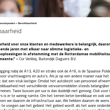
sactiepunten
»
Bereikbaarheid
baarheid
arheid voor onze klanten en medewerkers is belangrijk, daar
ende jaren met elkaar naar slimme logistieke- en
tsoplossingen in afstemming met de Rotterdamse mobiliteit
meente.” ~
Cor Verkleij, Buitendijk Dagvers B.V.
ligging nabij de A13, A20 en straks ook de A16, is de Spaanse Pold
voor vrachtwagens en auto’s. Als je op een andere manier naar het 
at dat een stuk lastiger. Omdat het autobezit van personeel afnee
reikbaarheid met verschillende vervoersmiddelen steeds belangrijker
rreinen. Twee bussen per uur is dan duidelijk niet genoeg. Ook voor 
 is er te weinig ruimte. Om het terrein beter bereikbaar en ook veil
sen we daarom de infrastructuur aan. We hebben daarom de wens
e te voegen aan het gebied. Het gebied wordt als het ware onderde