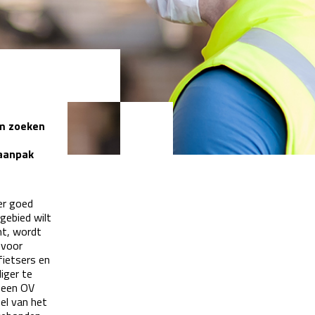
om zoeken
saanpak
er goed
gebied wilt
mt, wordt
 voor
fietsers en
iger te
 een OV
el van het