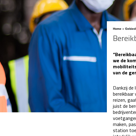
Home
»
Gebied
Bereik
“Bereikba
we de kom
mobilitei
van de ge
Dankzij de 
bereikbaar 
reizen, ga
juist de be
bedrijvente
voetgangers
maken, pas
station to